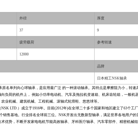
外径
厚度
37
9
疲劳载荷
参考转速
12000
品牌
日本精工NSK轴承
球轴承原名单列向心球轴承，是应用最广泛 的一种滚动轴承。其特点是摩擦阻力小，转
轴向负荷的机件上， 例如小功率电动机、汽车及拖拉机变速箱、机床齿轮箱，一般机
、农业机械、建筑机械、工程机械、滚轴式轮滑鞋、悠悠球等。
SK LTD.）成立于1916年。目前(2012年)在全球二十多个国家和地区建立了63个
6个销售基地。行业排名全球前三位。NSK开发出无数新型轴承，满足世界各地用户的
技术优势，不断开发家电电机节能高效轴承、牙科医疗轴承、汽车零部件、精密机械组