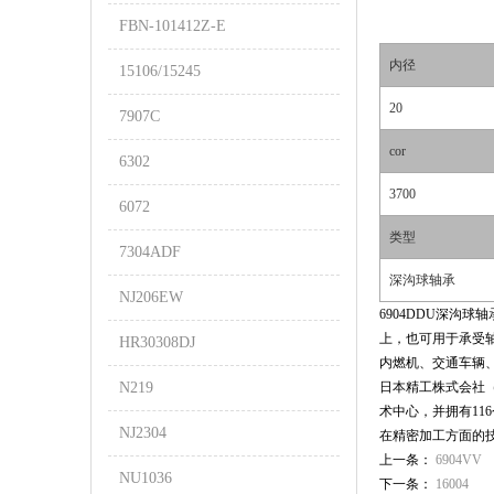
FBN-101412Z-E
内径
15106/15245
20
7907C
cor
6302
3700
6072
类型
7304ADF
深沟球轴承
NJ206EW
6904DDU深沟
上，也可用于承受
HR30308DJ
内燃机、交通车辆
N219
日本精工株式会社（N
术中心，并拥有11
NJ2304
在精密加工方面的
上一条：
6904VV
NU1036
下一条：
16004