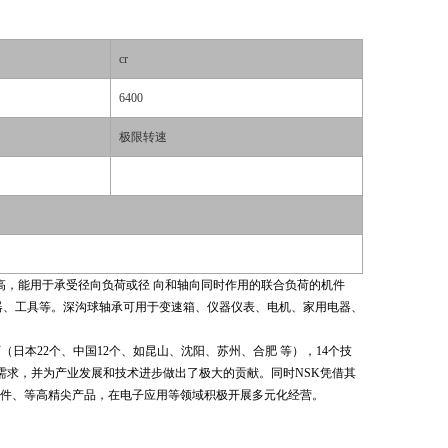
cr
6400
极限转速
速高，能用于承受径向负荷或径 向和轴向同时作用的联合负荷的机件
器、工具等。深沟球轴承可用于变速箱、仪器仪表、电机、家用电器、
工厂（日本22个、中国12个、如昆山、沈阳、苏州、合肥 等），14个技
需求，并为产业发展和技术进步做出了极大的贡献。同时NSK凭借其
件、等高精尖产品，在电子应用等领域积极开展多元化经营。