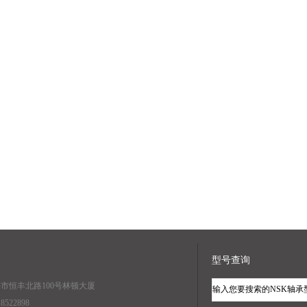
型号查询
海市恒丰北路100号林顿大厦
8522898