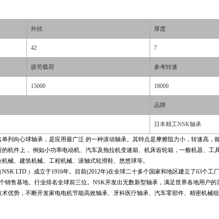
外径
厚度
42
7
疲劳载荷
参考转速
15000
18000
品牌
日本精工NSK轴承
原名单列向心球轴承，是应用最广泛 的一种滚动轴承。其特点是摩擦阻力小，转速高，
荷的机件上， 例如小功率电动机、汽车及拖拉机变速箱、机床齿轮箱，一般机器、工
业机械、建筑机械、工程机械、滚轴式轮滑鞋、悠悠球等。
SK LTD.）成立于1916年。目前(2012年)在全球二十多个国家和地区建立了63个
6个销售基地。行业排名全球前三位。NSK开发出无数新型轴承，满足世界各地用户的
技术优势，不断开发家电电机节能高效轴承、牙科医疗轴承、汽车零部件、精密机械组
U