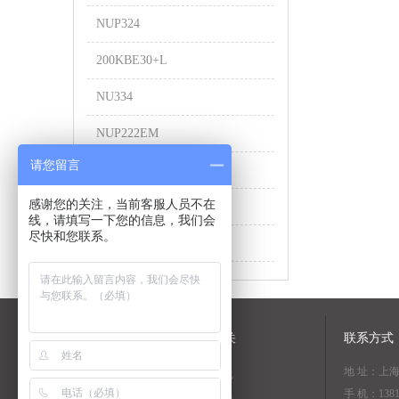
NUP324
200KBE30+L
NU334
NUP222EM
请您留言
RS-4820E4
感谢您的关注，当前客服人员不在
170TMP93
线，请填写一下您的信息，我们会
尽快和您联系。
6044ZZS
关于我们
NSK相关
联系方式
地 址：上
公司简介
资料下载
手 机：1381