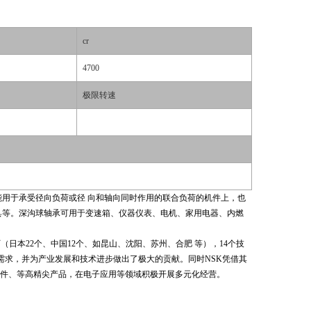
cr
4700
极限转速
能用于承受径向负荷或径 向和轴向同时作用的联合负荷的机件上，也
具等。深沟球轴承可用于变速箱、仪器仪表、电机、家用电器、内燃
工厂（日本22个、中国12个、如昆山、沈阳、苏州、合肥 等），14个技
需求，并为产业发展和技术进步做出了极大的贡献。同时NSK凭借其
件、等高精尖产品，在电子应用等领域积极开展多元化经营。