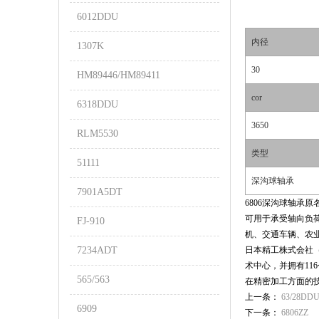
6012DDU
内径
1307K
30
HM89446/HM89411
cor
6318DDU
3650
RLM5530
类型
51111
深沟球轴承
7901A5DT
6806深沟球轴承
可用于承受轴向负
FJ-910
机、交通车辆、农
7234ADT
日本精工株式会社（N
术中心，并拥有11
565/563
在精密加工方面的
上一条：
63/28DD
6909
下一条：
6806ZZ