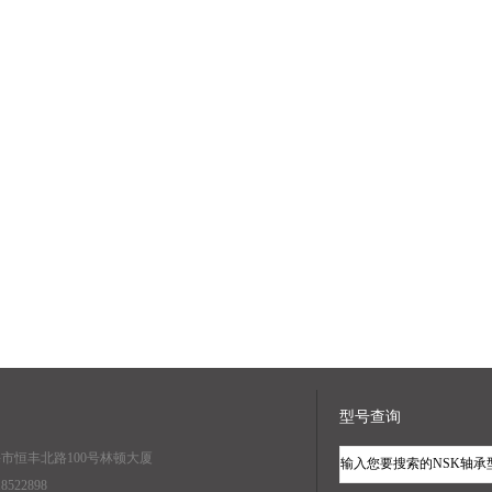
型号查询
海市恒丰北路100号林顿大厦
8522898